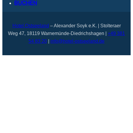
BUCHEN
Hotel Ostseeland
– Alexander Soyk e.K. | Stolteraer
Weg 47, 18119 Warnemünde-Diedrichshagen |
+49 381
54 83 20
|
info@hotel-ostseeland.de