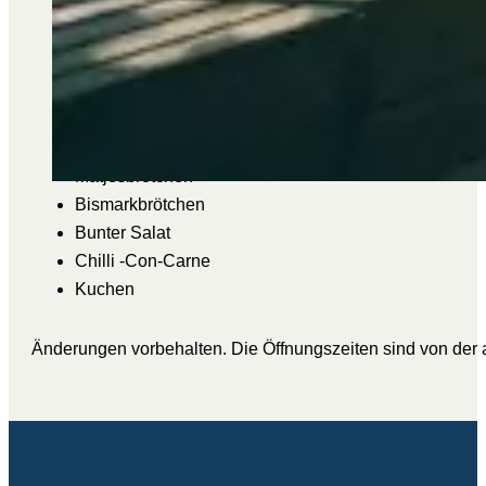
Bockwurst m. Brötchen
Bratwurst m. Brötchen
Nuggets 5 St.
Port. Pommes
Currywurst
Matjesbrötchen
Bismarkbrötchen
Bunter Salat
Chilli -Con-Carne
Kuchen
Änderungen vorbehalten. Die Öffnungszeiten sind von der 