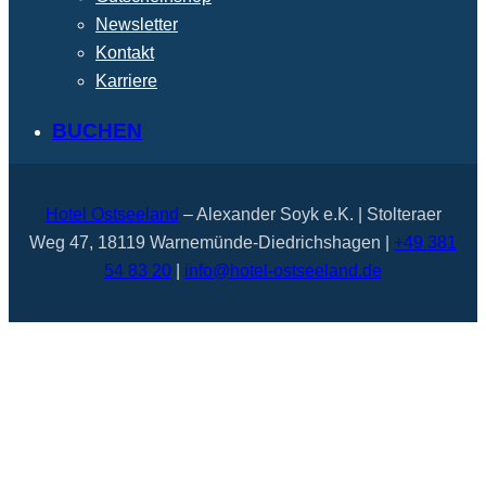
Newsletter
Kontakt
Karriere
BUCHEN
Hotel Ostseeland
– Alexander Soyk e.K. | Stolteraer
Weg 47, 18119 Warnemünde-Diedrichshagen |
+49 381
54 83 20
|
info@hotel-ostseeland.de