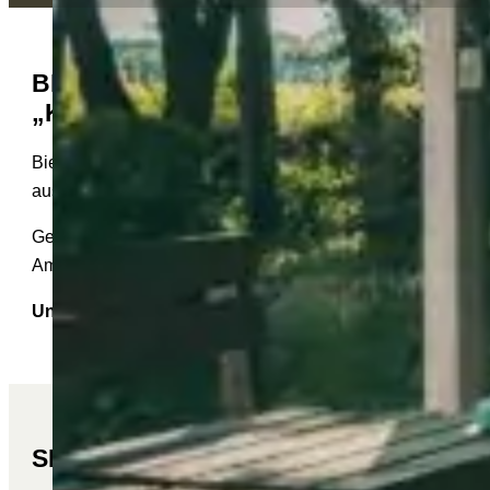
BIERGARTEN AN UNSEREM IMBISS
„KLEINER DIEDRICH“
Biergartenatmosphäre mit Wellenrauschen! Und unsere Klei
austoben.
Genießen Sie die schöne Natur und gönnen Sie sich dazu 
Am Wochenende wird gegrillt. Leckere kleine selbst gekoch
Unser Imbiss „Kleiner Diedrich“ ist von Oktober bis Ap
SPEISENANGEBOT