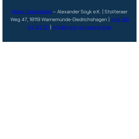
Hotel Ostseeland
– Alexander Soyk e.K. | Stolteraer
Weg 47, 18119 Warnemünde-Diedrichshagen |
+49 381
54 83 20
|
info@hotel-ostseeland.de