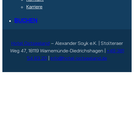
Karriere
BUCHEN
Hotel Ostseeland
– Alexander Soyk e.K. | Stolteraer
Weg 47, 18119 Warnemünde-Diedrichshagen |
+49 381
54 83 20
|
info@hotel-ostseeland.de