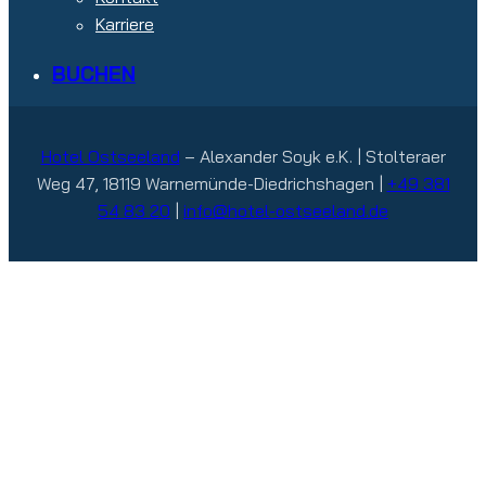
Karriere
BUCHEN
Hotel Ostseeland
– Alexander Soyk e.K. | Stolteraer
Weg 47, 18119 Warnemünde-Diedrichshagen |
+49 381
54 83 20
|
info@hotel-ostseeland.de