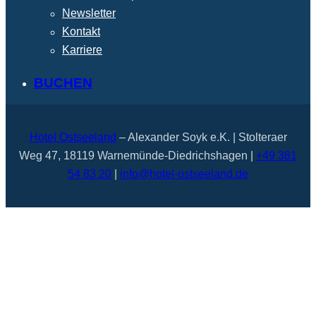
Newsletter
Kontakt
Karriere
BUCHEN
Hotel Ostseeland
– Alexander Soyk e.K. | Stolteraer
Weg 47, 18119 Warnemünde-Diedrichshagen |
+49 381
54 83 20
|
info@hotel-ostseeland.de